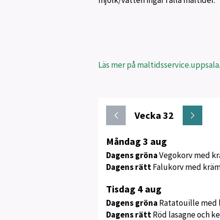
mjölk/vatten ingår i alla måltider.
Läs mer på maltidsservice.uppsala
Vecka 32
Meny
Måndag 3 aug
för
Dagens gröna
Vegokorv med krä
vecka
Dagens rätt
Falukorv med krämi
32
Tisdag 4 aug
Dagens gröna
Ratatouille med 
Dagens rätt
Röd lasagne och k