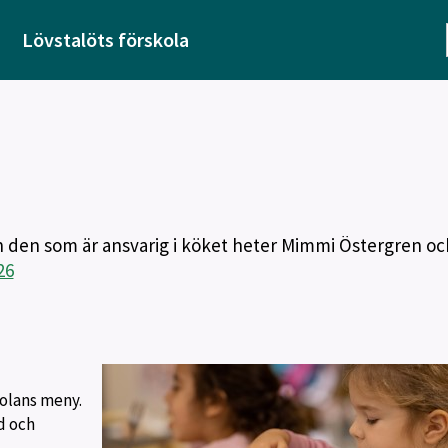
Lövstalöts förskola
h den som är ansvarig i köket heter Mimmi Östergren oc
26
kolans meny.
d och