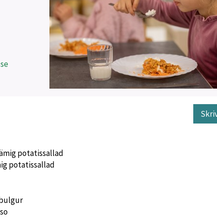
.se
Skri
mig potatissallad
g potatissallad
bulgur
eso