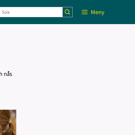
Meny
h nås